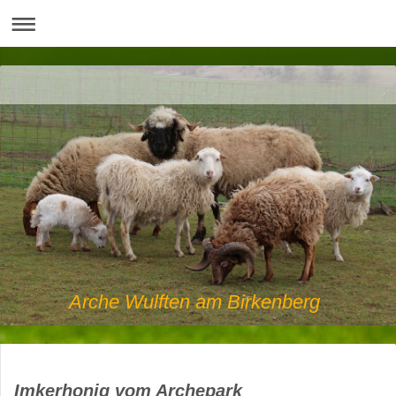
Arche Wulften am Birkenberg
Imkerhonig vom Archepark